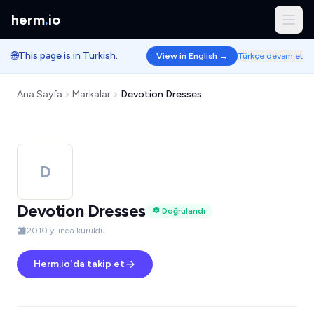
herm
.
io
🌐
This page is in Turkish.
View in English →
Türkçe devam et
Ana Sayfa
Markalar
Devotion Dresses
D
Devotion Dresses
Doğrulandı
2010 yılında kuruldu
Herm.io'da takip et