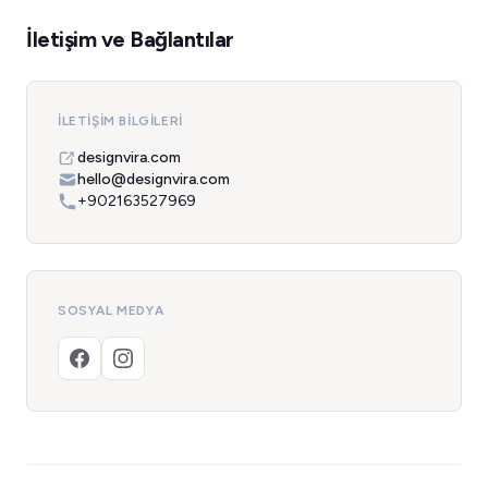
İletişim ve Bağlantılar
İLETIŞIM BILGILERI
designvira.com
hello@designvira.com
+902163527969
SOSYAL MEDYA