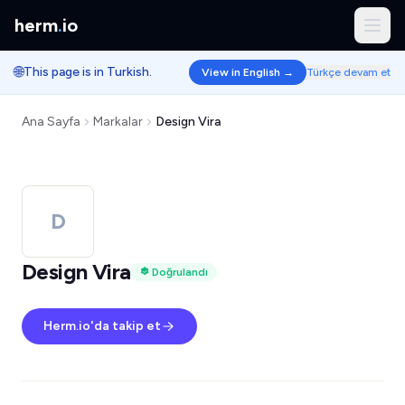
herm
.
io
🌐
This page is in Turkish.
View in English →
Türkçe devam et
Ana Sayfa
Markalar
Design Vira
D
Design Vira
Doğrulandı
Herm.io'da takip et