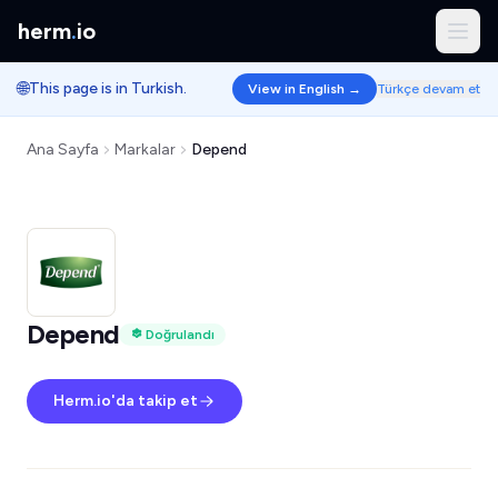
herm
.
io
🌐
This page is in Turkish.
View in English →
Türkçe devam et
Ana Sayfa
Markalar
Depend
Depend
Doğrulandı
Herm.io'da takip et