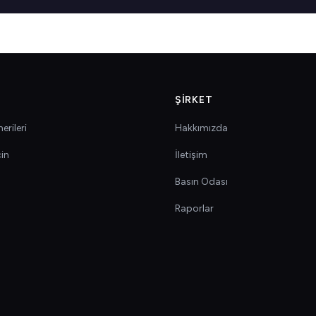
ŞIRKET
erileri
Hakkımızda
çin
İletişim
Basın Odası
Raporlar