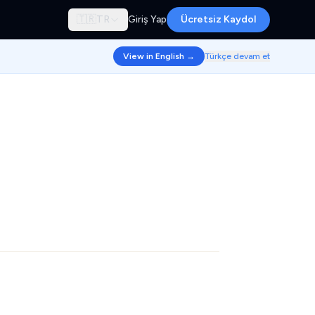
🇹🇷
TR
Giriş Yap
Ücretsiz Kaydol
View in English →
Türkçe devam et