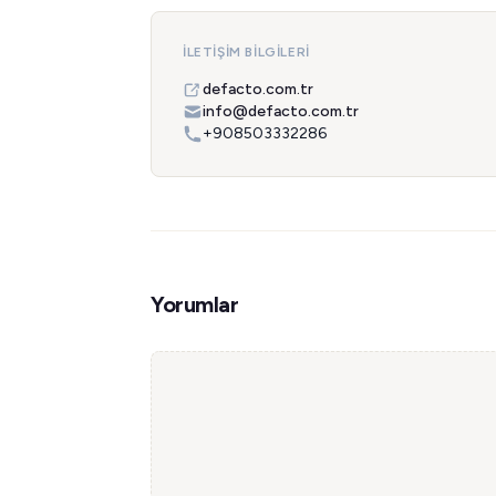
İLETIŞIM BILGILERI
defacto.com.tr
info@defacto.com.tr
+908503332286
Yorumlar