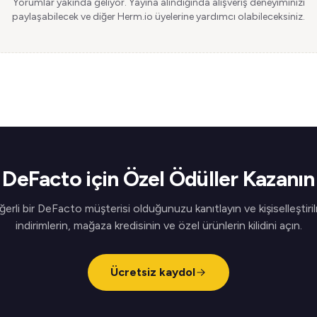
Yorumlar yakında geliyor. Yayına alındığında alışveriş deneyiminizi
paylaşabilecek ve diğer Herm.io üyelerine yardımcı olabileceksiniz.
DeFacto için Özel Ödüller Kazanın
erli bir DeFacto müşterisi olduğunuzu kanıtlayın ve kişiselleştiri
indirimlerin, mağaza kredisinin ve özel ürünlerin kilidini açın.
Ücretsiz kaydol