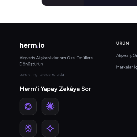
herm
.
io
ÜRÜN
Alışveriş Ön
Alışveriş Alışkanlıklarınızı Özel Ödüllere
Dönüştürün
Markalar İ
Londra, İngiltere'de kuruldu
Herm'i Yapay Zekâya Sor