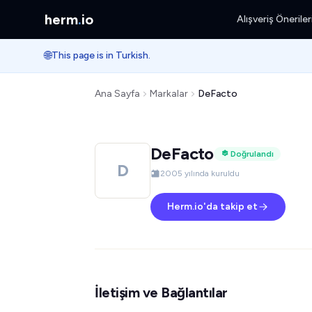
herm
.
io
Alışveriş Öneriler
🌐
This page is in Turkish.
Ana Sayfa
Markalar
DeFacto
DeFacto
Doğrulandı
D
2005 yılında kuruldu
Herm.io'da takip et
İletişim ve Bağlantılar