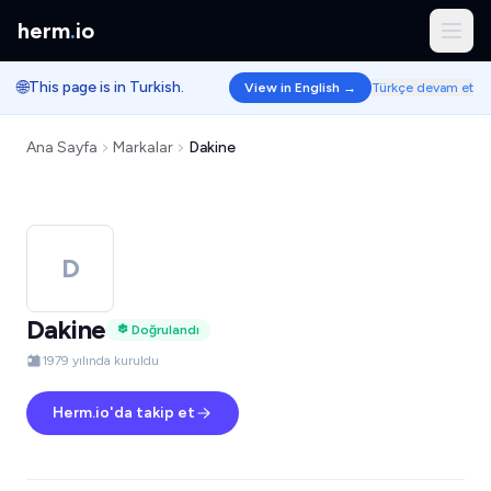
herm
.
io
🌐
This page is in Turkish.
View in English →
Türkçe devam et
Ana Sayfa
Markalar
Dakine
D
Dakine
Doğrulandı
1979 yılında kuruldu
Herm.io'da takip et