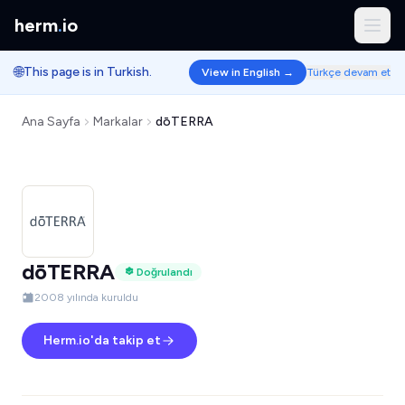
herm
.
io
🌐
This page is in Turkish.
View in English →
Türkçe devam et
Ana Sayfa
Markalar
dōTERRA
dōTERRA
Doğrulandı
2008 yılında kuruldu
Herm.io'da takip et