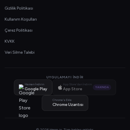
Gizlilik Politikası
Kullanım Koşulları
Çerez Politikası
KVKK
Veri Silme Talebi
UYGULAMAYI İNDIR
Hemen İndirin
App Store'dan İndirin
YAKINDA
Google Play
App Store
Chrome'a Ekle
Chrome Uzantısı
© 2026 Herm.io. Tüm hakları saklıdır.