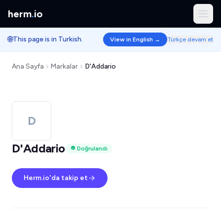
herm
.
io
🌐
This page is in Turkish.
View in English →
Türkçe devam et
Ana Sayfa
Markalar
D'Addario
D
D'Addario
Doğrulandı
Herm.io'da takip et