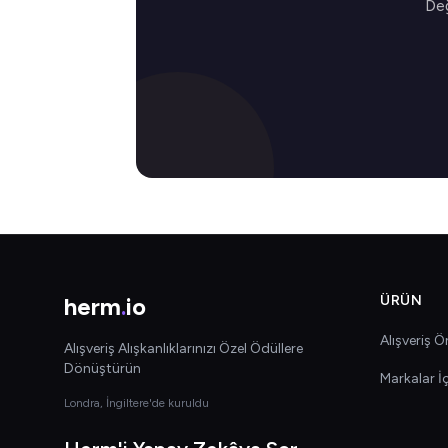
Değ
herm
.
io
ÜRÜN
Alışveriş Ön
Alışveriş Alışkanlıklarınızı Özel Ödüllere
Dönüştürün
Markalar İ
Londra, İngiltere'de kuruldu