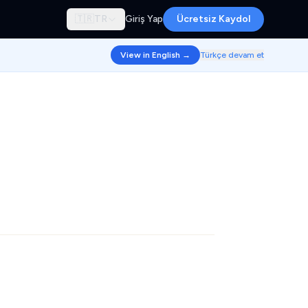
🇹🇷
TR
Giriş Yap
Ücretsiz Kaydol
View in English →
Türkçe devam et