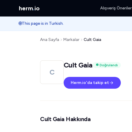
herm
.
io
Alışveriş Öneriler
🌐
This page is in Turkish.
Ana Sayfa
Markalar
Cult Gaia
Cult Gaia
Doğrulandı
C
Herm.io'da takip et
Cult Gaia Hakkında