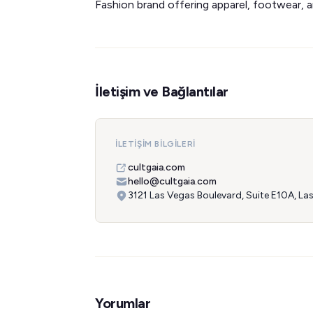
Fashion brand offering apparel, footwear, 
İletişim ve Bağlantılar
İLETIŞIM BILGILERI
cultgaia.com
hello@cultgaia.com
3121 Las Vegas Boulevard, Suite E10A, L
Yorumlar