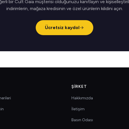
erli bir Cult Gaia müşterisi olduğunuzu kanıtlayın ve kişiselleştiri
indirimlerin, mağaza kredisinin ve özel ürünlerin kilidini açın.
Ücretsiz kaydol
ŞIRKET
erileri
Hakkımızda
çin
İletişim
Basın Odası