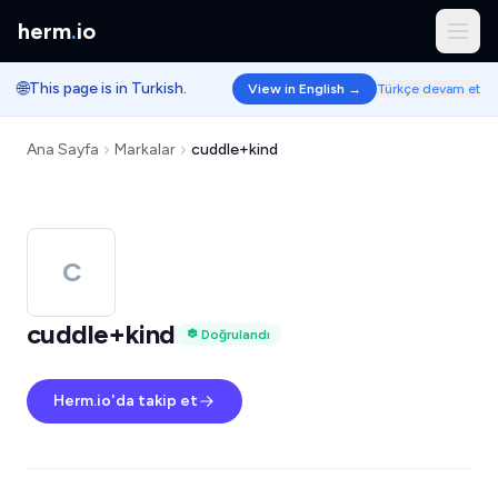
herm
.
io
🌐
This page is in Turkish.
View in English →
Türkçe devam et
Ana Sayfa
Markalar
cuddle+kind
C
cuddle+kind
Doğrulandı
Herm.io'da takip et