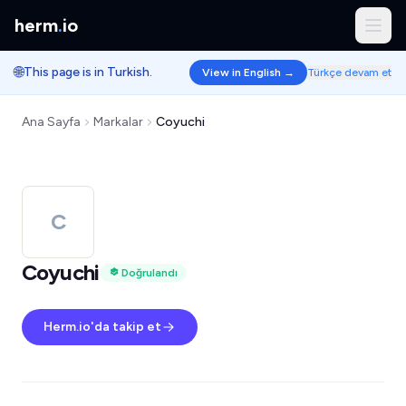
herm
.
io
🌐
This page is in Turkish.
View in English →
Türkçe devam et
Ana Sayfa
Markalar
Coyuchi
C
Coyuchi
Doğrulandı
Herm.io'da takip et