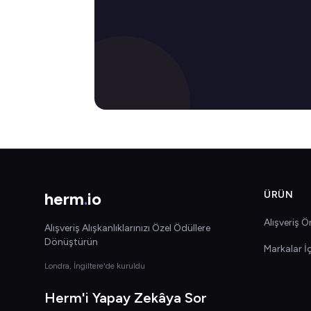
herm
.
io
ÜRÜN
Alışveriş Ön
Alışveriş Alışkanlıklarınızı Özel Ödüllere
Dönüştürün
Markalar İ
Londra, İngiltere'de kuruldu
Herm'i Yapay Zekâya Sor