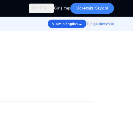
🇹🇷
TR
Giriş Yap
Ücretsiz Kaydol
View in English →
Türkçe devam et