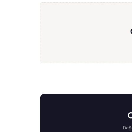
C
Değe