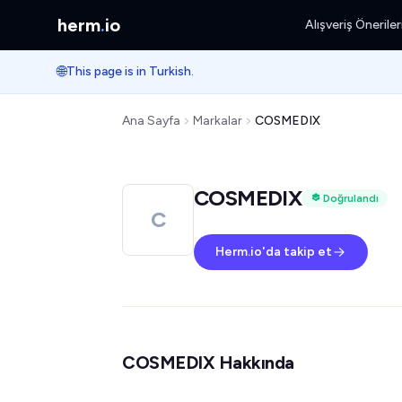
herm
.
io
Alışveriş Öneriler
🌐
This page is in Turkish.
Ana Sayfa
Markalar
COSMEDIX
COSMEDIX
Doğrulandı
C
Herm.io'da takip et
COSMEDIX Hakkında