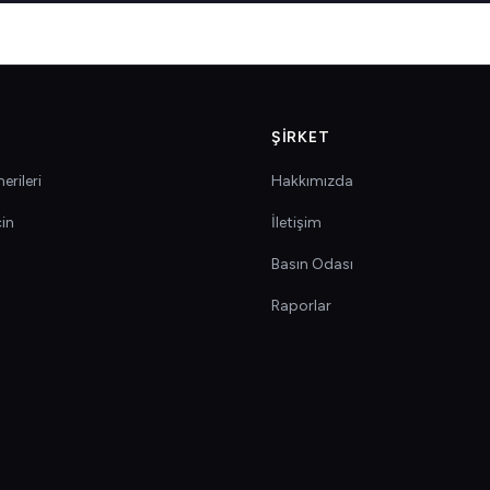
ŞIRKET
erileri
Hakkımızda
çin
İletişim
Basın Odası
Raporlar