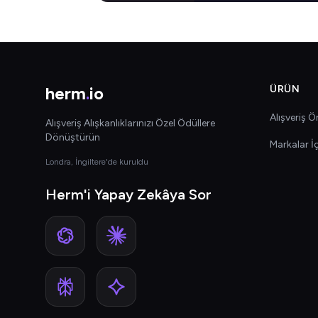
herm
.
io
ÜRÜN
Alışveriş Ön
Alışveriş Alışkanlıklarınızı Özel Ödüllere
Dönüştürün
Markalar İ
Londra, İngiltere'de kuruldu
Herm'i Yapay Zekâya Sor