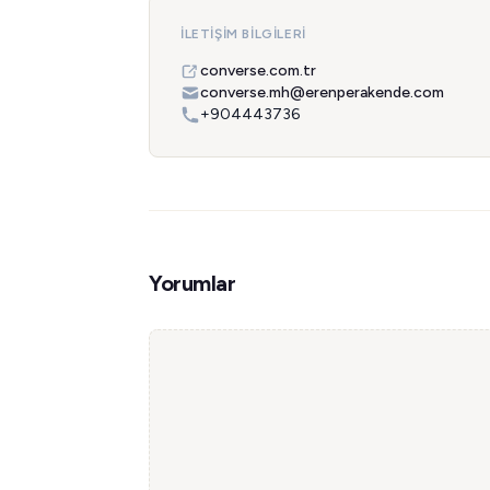
İLETIŞIM BILGILERI
converse.com.tr
converse.mh@erenperakende.com
+904443736
Yorumlar