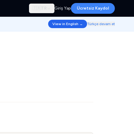
🇹🇷
TR
Giriş Yap
Ücretsiz Kaydol
View in English →
Türkçe devam et