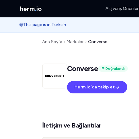
herm
.
io
Alışveriş Öneriler
🌐
This page is in Turkish.
Ana Sayfa
Markalar
Converse
Converse
Doğrulandı
Herm.io'da takip et
İletişim ve Bağlantılar