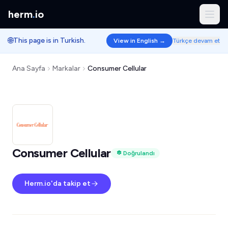
herm
.
io
🌐
This page is in Turkish.
View in English →
Türkçe devam et
Ana Sayfa
Markalar
Consumer Cellular
Consumer Cellular
Doğrulandı
Herm.io'da takip et