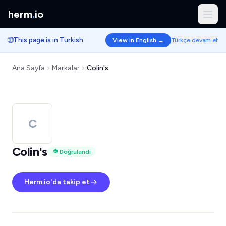
herm
.
io
🌐
This page is in Turkish.
View in English →
Türkçe devam et
Ana Sayfa
Markalar
Colin's
C
Colin's
Doğrulandı
Herm.io'da takip et