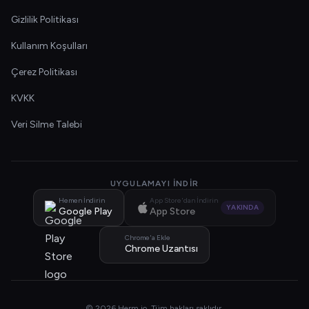
Gizlilik Politikası
Kullanım Koşulları
Çerez Politikası
KVKK
Veri Silme Talebi
UYGULAMAYI İNDIR
Hemen İndirin
App Store'dan İndirin
YAKINDA
Google Play
App Store
Chrome'a Ekle
Chrome Uzantısı
© 2026 Herm.io. Tüm hakları saklıdır.