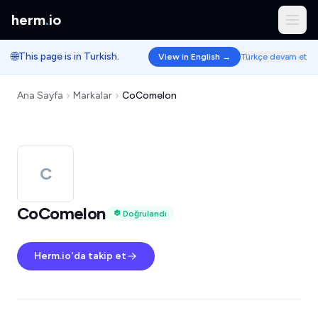
herm
.
io
🌐
This page is in Turkish.
View in English →
Türkçe devam et
Ana Sayfa
Markalar
CoComelon
C
CoComelon
Doğrulandı
Herm.io'da takip et