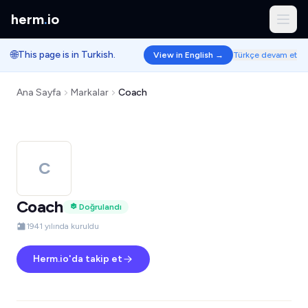
herm
.
io
🌐
This page is in Turkish.
View in English →
Türkçe devam et
Ana Sayfa
Markalar
Coach
C
Coach
Doğrulandı
1941 yılında kuruldu
Herm.io'da takip et