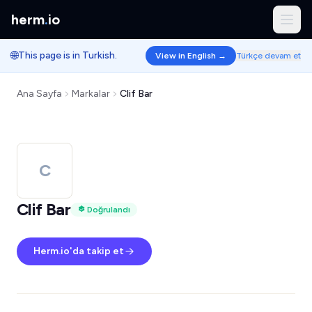
herm
.
io
🌐
This page is in Turkish.
View in English →
Türkçe devam et
Ana Sayfa
Markalar
Clif Bar
C
Clif Bar
Doğrulandı
Herm.io'da takip et