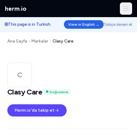
herm
.
io
🌐
This page is in Turkish.
View in English →
Türkçe devam et
Ana Sayfa
Markalar
Clasy Care
C
Clasy Care
Doğrulandı
Herm.io'da takip et