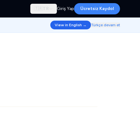
🇹🇷
TR
Giriş Yap
Ücretsiz Kaydol
View in English →
Türkçe devam et