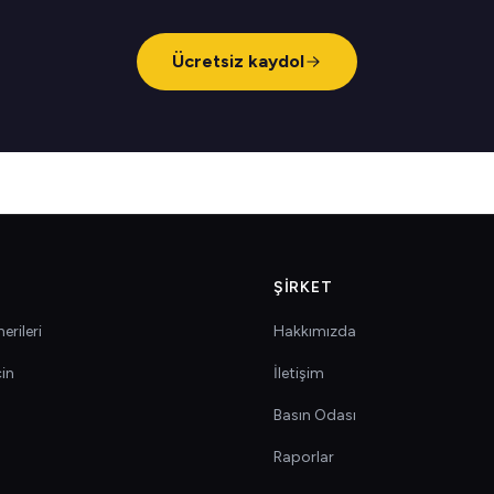
Ücretsiz kaydol
ŞIRKET
erileri
Hakkımızda
çin
İletişim
Basın Odası
Raporlar