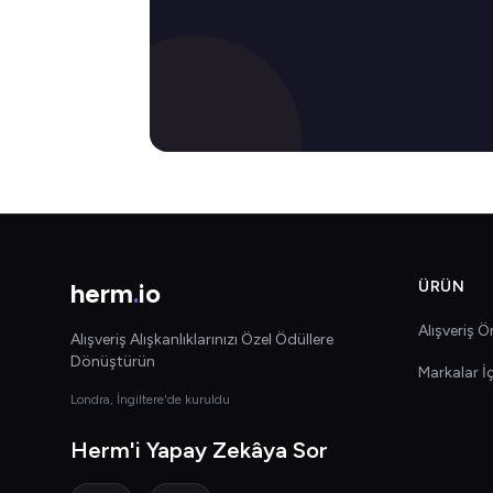
herm
.
io
ÜRÜN
Alışveriş Ön
Alışveriş Alışkanlıklarınızı Özel Ödüllere
Dönüştürün
Markalar İ
Londra, İngiltere'de kuruldu
Herm'i Yapay Zekâya Sor