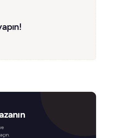
yapın!
Kazanın
ve
 açın.