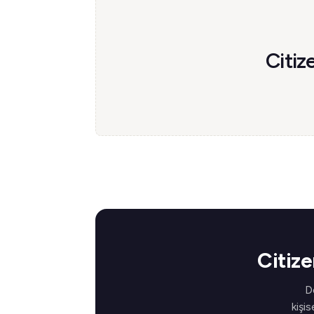
Citiz
Citize
D
kişis