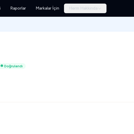
i
Raporlar
Markalar İçin
Herm Hakkında
Doğrulandı