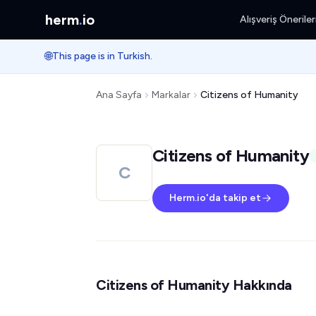
herm
.
io
Alışveriş Öneriler
🌐
This page is in Turkish.
Ana Sayfa
Markalar
Citizens of Humanity
Citizens of Humanity
C
Herm.io'da takip et
Citizens of Humanity Hakkında