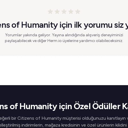
ens of Humanity için ilk yorumu siz 
Yorumlar yakında geliyor. Yayına alındığında alışveriş deneyiminizi
paylaşabilecek ve diğer Herm.io üyelerine yardımcı olabileceksiniz.
ns of Humanity için Özel Ödüller 
eğerli bir Citizens of Humanity müşterisi olduğunuzu kanıtlayın 
elleştirilmiş indirimlerin, mağaza kredisinin ve özel ürünlerin kilidini