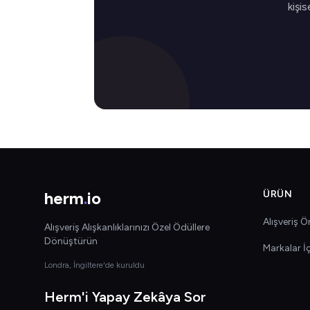
kişis
herm
.
io
ÜRÜN
Alışveriş Ön
Alışveriş Alışkanlıklarınızı Özel Ödüllere
Dönüştürün
Markalar İ
Londra, İngiltere'de kuruldu
Herm'i Yapay Zekâya Sor