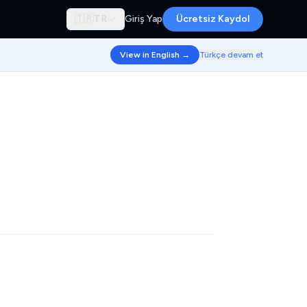
🇹🇷
TR
Giriş Yap
Ücretsiz Kaydol
View in English →
Türkçe devam et