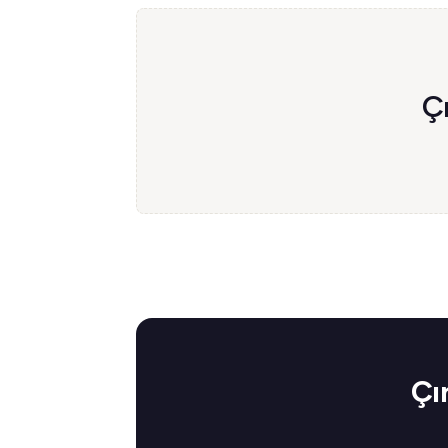
Çı
Çı