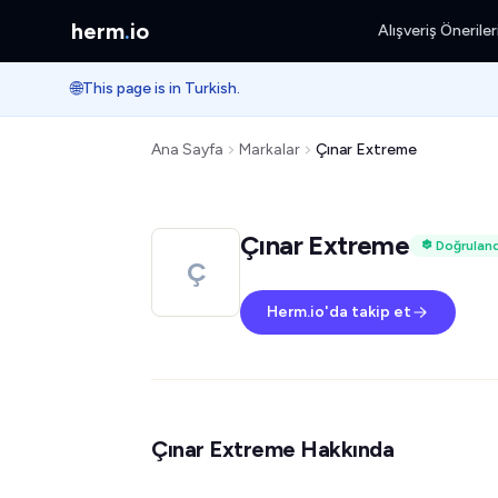
herm
.
io
Alışveriş Öneriler
🌐
This page is in Turkish.
Ana Sayfa
Markalar
Çınar Extreme
Çınar Extreme
Doğrulan
Ç
Herm.io'da takip et
Çınar Extreme Hakkında