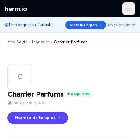
herm
.
io
🌐
This page is in Turkish.
View in English →
Türkçe devam et
Ana Sayfa
Markalar
Charrier Parfums
C
Charrier Parfums
Doğrulandı
1888 yılında kuruldu
Herm.io'da takip et