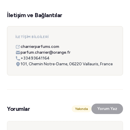
İletişim ve Bağlantılar
İLETIŞIM BILGILERI
charrierparfums.com
parfum.charrier@orange.fr
+33493641164
101, Chemin Notre-Dame, 06220 Vallauris, France
Yorumlar
Yorum Yaz
Yakında