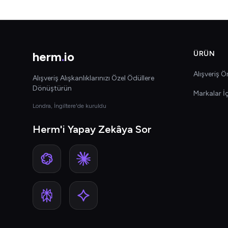
herm
.
io
ÜRÜN
Alışveriş Ön
Alışveriş Alışkanlıklarınızı Özel Ödüllere
Dönüştürün
Markalar İ
Londra, İngiltere'de kuruldu
Herm'i Yapay Zekâya Sor