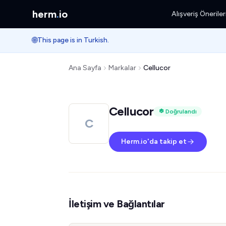
herm
.
io
Alışveriş Öneriler
🌐
This page is in Turkish.
Ana Sayfa
Markalar
Cellucor
Cellucor
Doğrulandı
C
Herm.io'da takip et
İletişim ve Bağlantılar