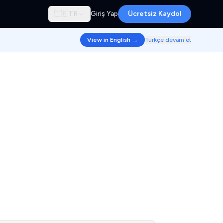
🇹🇷
TR
Giriş Yap
Ücretsiz Kaydol
View in English →
Türkçe devam et