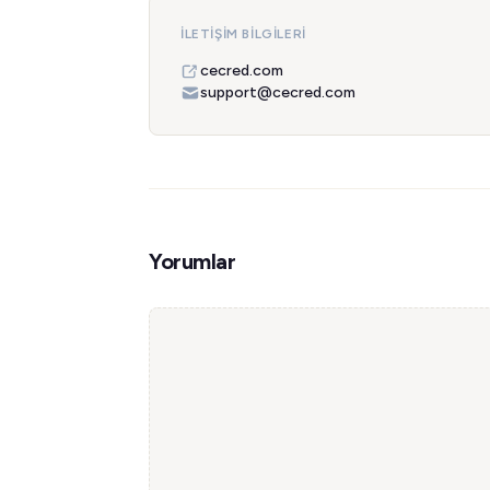
İLETIŞIM BILGILERI
cecred.com
support@cecred.com
Yorumlar