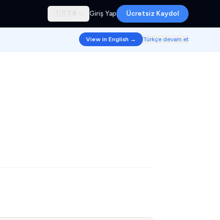
🇹🇷
TR
Giriş Yap
Ücretsiz Kaydol
View in English →
Türkçe devam et