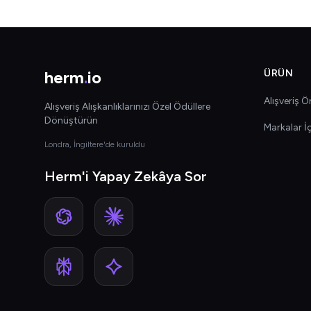
herm
.
io
ÜRÜN
Alışveriş Ön
Alışveriş Alışkanlıklarınızı Özel Ödüllere
Dönüştürün
Markalar İ
Londra, İngiltere'de kuruldu
Herm'i Yapay Zekâya Sor