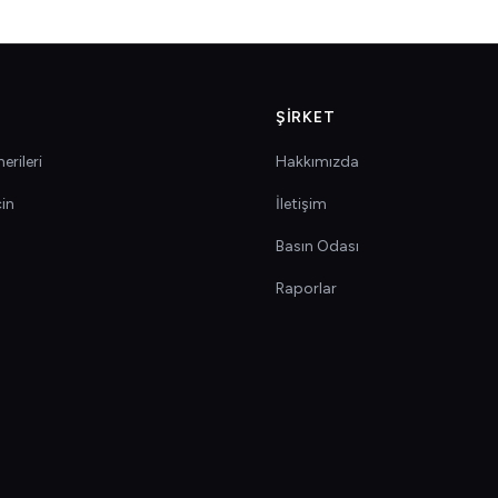
ŞIRKET
erileri
Hakkımızda
çin
İletişim
Basın Odası
Raporlar