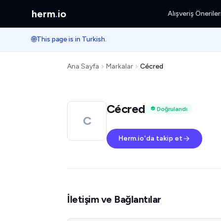
herm
.
io
Alışveriş Öneriler
🌐
This page is in Turkish.
Ana Sayfa
Markalar
Cécred
Cécred
Doğrulandı
C
Herm.io'da takip et
İletişim ve Bağlantılar