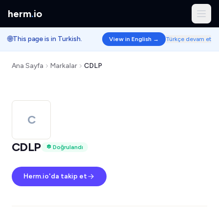
herm
.
io
🌐
This page is in Turkish.
View in English →
Türkçe devam et
Ana Sayfa
Markalar
CDLP
C
CDLP
Doğrulandı
Herm.io'da takip et