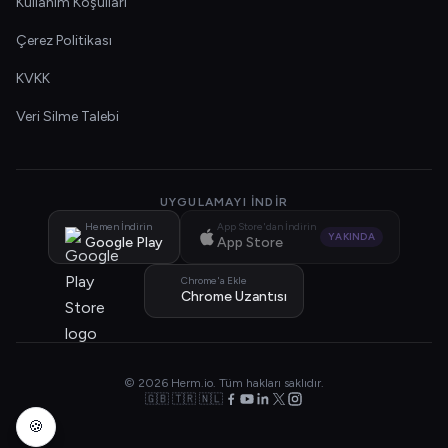
Kullanım Koşulları
Çerez Politikası
KVKK
Veri Silme Talebi
UYGULAMAYI İNDIR
Hemen İndirin
App Store'dan İndirin
YAKINDA
Google Play
App Store
Chrome'a Ekle
Chrome Uzantısı
© 2026 Herm.io. Tüm hakları saklıdır.
🇬🇧 🇹🇷 🇳🇱
🍪