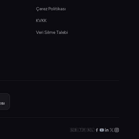
Çerez Politikası
KVKK
Veri Silme Talebi
ısı
🇬🇧 🇹🇷 🇳🇱