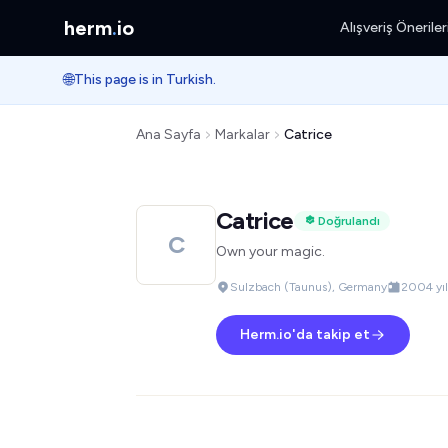
herm
.
io
Alışveriş Öneriler
🌐
This page is in Turkish.
Ana Sayfa
Markalar
Catrice
Catrice
Doğrulandı
C
Own your magic.
Sulzbach (Taunus), Germany
2004 yıl
Herm.io'da takip et