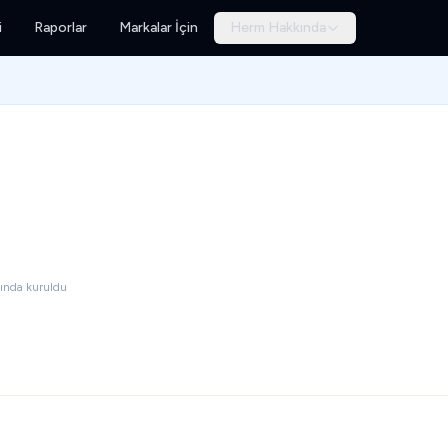
i
Raporlar
Markalar İçin
Herm Hakkında
ında kuruldu