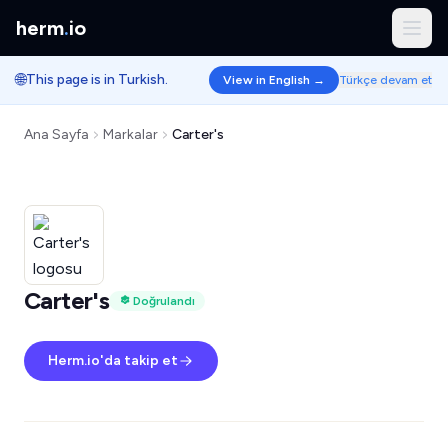
herm
.
io
🌐
This page is in Turkish.
View in English →
Türkçe devam et
Ana Sayfa
Markalar
Carter's
Carter's
Doğrulandı
Herm.io'da takip et