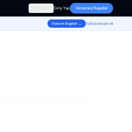
🇹🇷
TR
Giriş Yap
Ücretsiz Kaydol
View in English →
Türkçe devam et