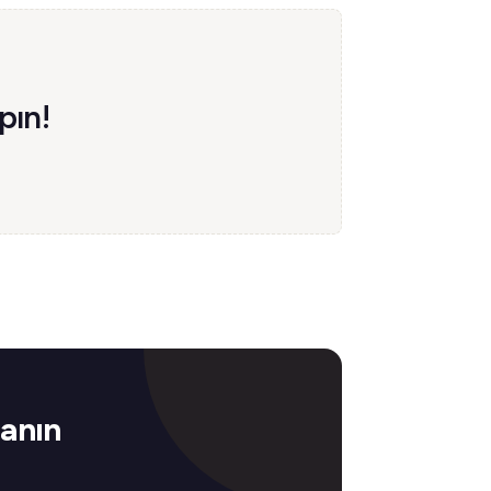
pın!
zanın