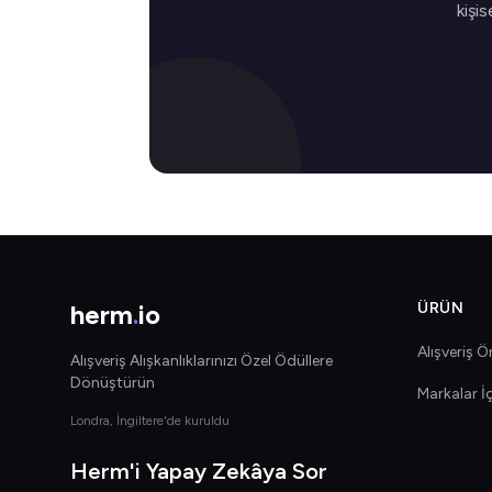
kişis
herm
.
io
ÜRÜN
Alışveriş Ön
Alışveriş Alışkanlıklarınızı Özel Ödüllere
Dönüştürün
Markalar İ
Londra, İngiltere'de kuruldu
Herm'i Yapay Zekâya Sor