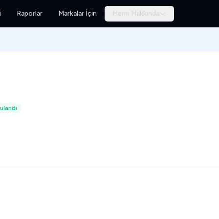
i
Raporlar
Markalar İçin
Herm Hakkında
ulandı