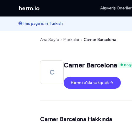
herm
.
io
Alışveriş Öneriler
🌐
This page is in Turkish.
Ana Sayfa
Markalar
Carner Barcelona
Carner Barcelona
Doğr
C
Herm.io'da takip et
Carner Barcelona Hakkında