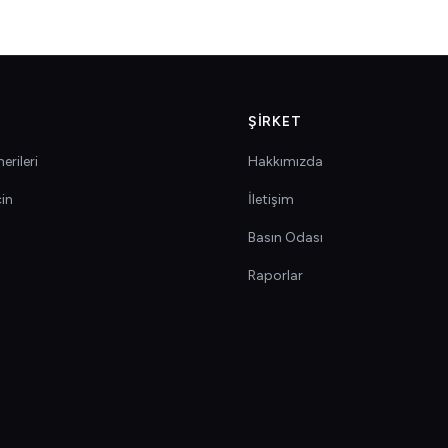
ŞIRKET
erileri
Hakkımızda
çin
İletişim
Basın Odası
Raporlar