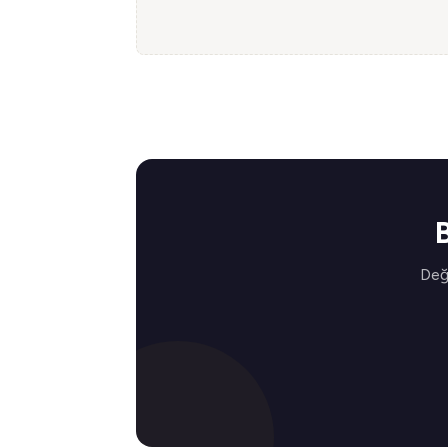
B
Değe