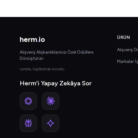
herm
.
io
ÜRÜN
Alışveriş Ön
Alışveriş Alışkanlıklarınızı Özel Ödüllere
Dönüştürün
Markalar İ
Londra, İngiltere'de kuruldu
Herm'i Yapay Zekâya Sor