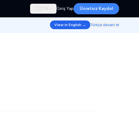
🇹🇷
TR
Giriş Yap
Ücretsiz Kaydol
View in English →
Türkçe devam et