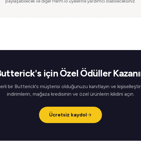
paylaşabilecek ve diğer Herm.io üyelerine yardımcı olabileceksiniz.
utterick's için Özel Ödüller Kazan
rli bir Butterick's müşterisi olduğunuzu kanıtlayın ve kişiselleştir
indirimlerin, mağaza kredisinin ve özel ürünlerin kilidini açın.
Ücretsiz kaydol