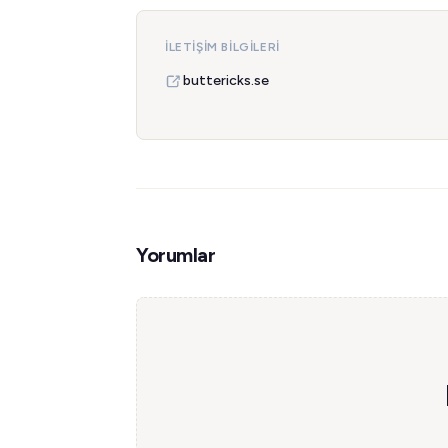
İLETIŞIM BILGILERI
buttericks.se
Yorumlar