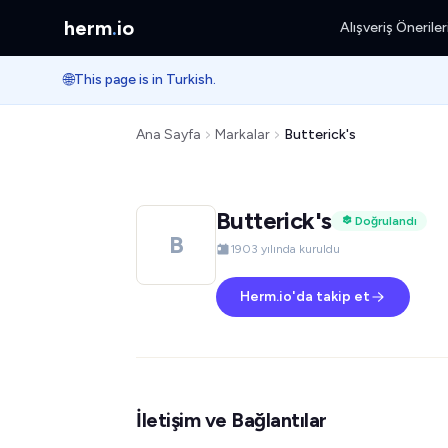
herm
.
io
Alışveriş Öneriler
🌐
This page is in Turkish.
Ana Sayfa
Markalar
Butterick's
Butterick's
Doğrulandı
B
1903 yılında kuruldu
Herm.io'da takip et
İletişim ve Bağlantılar