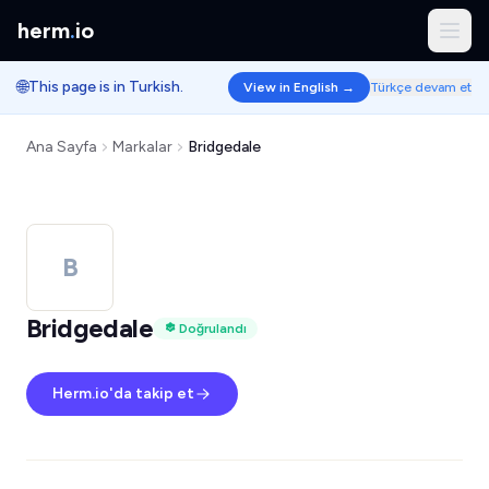
herm
.
io
🌐
This page is in Turkish.
View in English →
Türkçe devam et
Ana Sayfa
Markalar
Bridgedale
B
Bridgedale
Doğrulandı
Herm.io'da takip et