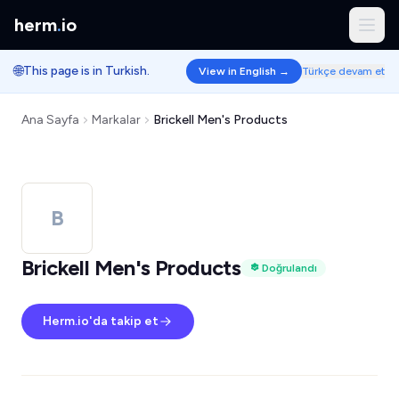
herm
.
io
🌐
This page is in Turkish.
View in English →
Türkçe devam et
Ana Sayfa
Markalar
Brickell Men's Products
B
Brickell Men's Products
Doğrulandı
Herm.io'da takip et