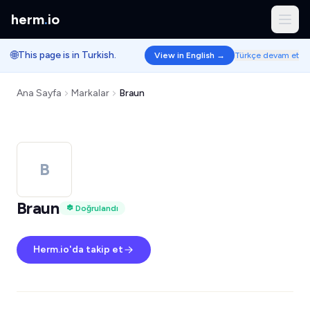
herm
.
io
🌐
This page is in Turkish.
View in English →
Türkçe devam et
Ana Sayfa
Markalar
Braun
B
Braun
Doğrulandı
Herm.io'da takip et