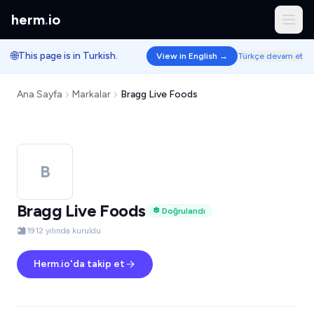
herm
.
io
🌐
This page is in Turkish.
View in English →
Türkçe devam et
Ana Sayfa
Markalar
Bragg Live Foods
B
Bragg Live Foods
Doğrulandı
1912 yılında kuruldu
Herm.io'da takip et