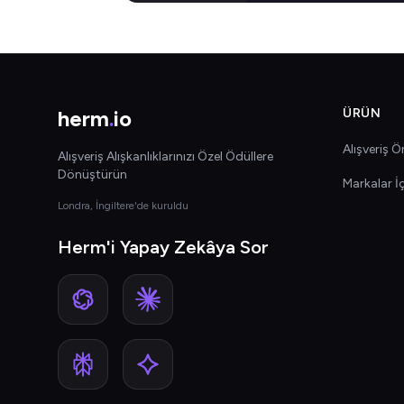
herm
.
io
ÜRÜN
Alışveriş Ön
Alışveriş Alışkanlıklarınızı Özel Ödüllere
Dönüştürün
Markalar İ
Londra, İngiltere'de kuruldu
Herm'i Yapay Zekâya Sor