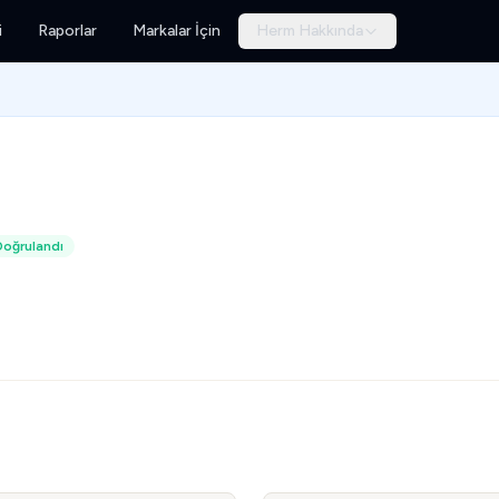
i
Raporlar
Markalar İçin
Herm Hakkında
Doğrulandı