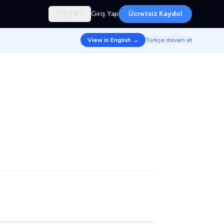
🇹🇷
TR
Giriş Yap
Ücretsiz Kaydol
View in English →
Türkçe devam et