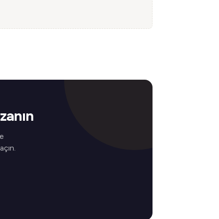
azanın
ve
 açın.