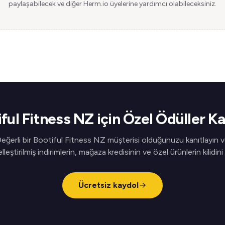
paylaşabilecek ve diğer Herm.io üyelerine yardımcı olabileceksiniz.
ful Fitness NZ için Özel Ödüller K
eğerli bir Bootiful Fitness NZ müşterisi olduğunuzu kanıtlayın 
elleştirilmiş indirimlerin, mağaza kredisinin ve özel ürünlerin kilidini
Ücretsiz kaydol