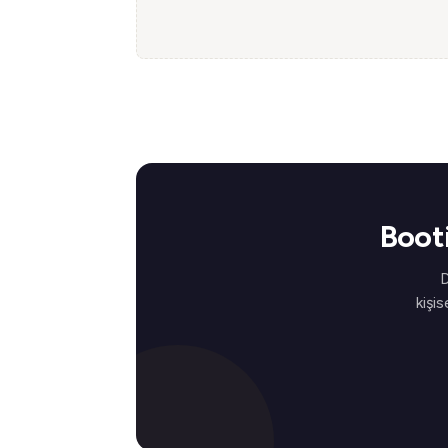
Booti
D
kişis