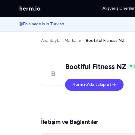
herm
.
io
Alışveriş Öneriler
🌐
This page is in Turkish.
Ana Sayfa
Markalar
Bootiful Fitness NZ
Bootiful Fitness NZ
B
Herm.io'da takip et
İletişim ve Bağlantılar