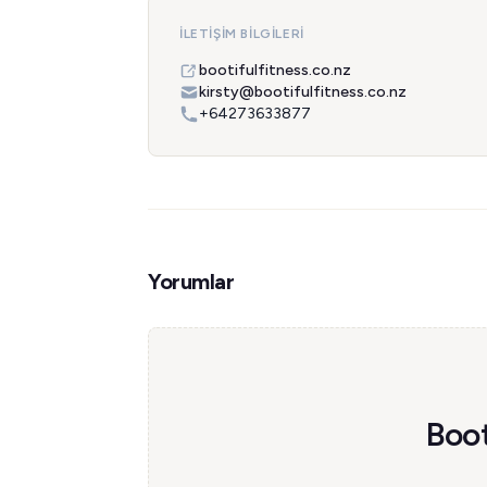
İLETIŞIM BILGILERI
bootifulfitness.co.nz
kirsty@bootifulfitness.co.nz
+64273633877
Yorumlar
Boot