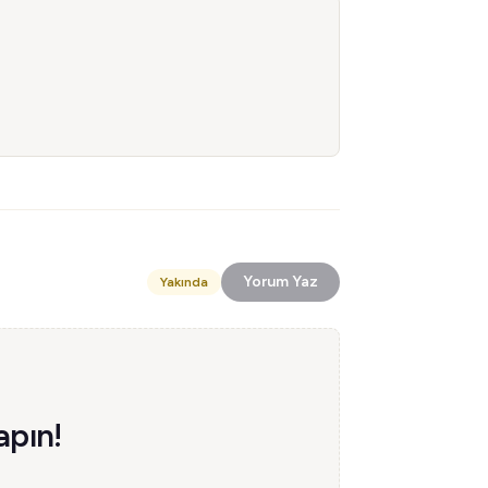
Yorum Yaz
Yakında
apın!