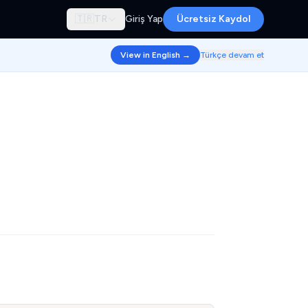
🇹🇷
TR
Giriş Yap
Ücretsiz Kaydol
View in English →
Türkçe devam et