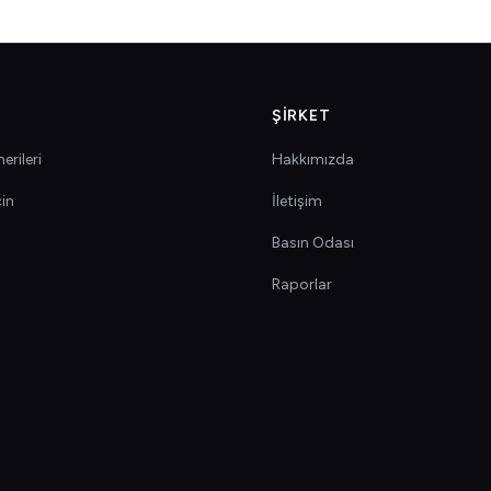
ŞIRKET
erileri
Hakkımızda
çin
İletişim
Basın Odası
Raporlar