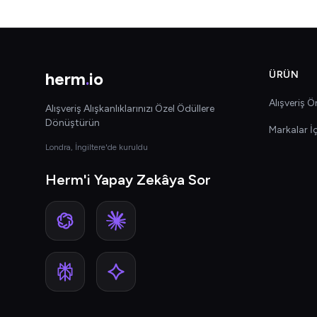
herm
.
io
ÜRÜN
Alışveriş Ön
Alışveriş Alışkanlıklarınızı Özel Ödüllere
Dönüştürün
Markalar İ
Londra, İngiltere'de kuruldu
Herm'i Yapay Zekâya Sor