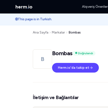
herm
.
io
Alışveriş Öneriler
🌐
This page is in Turkish.
Ana Sayfa
Markalar
Bombas
Bombas
Doğrulandı
B
Herm.io'da takip et
İletişim ve Bağlantılar