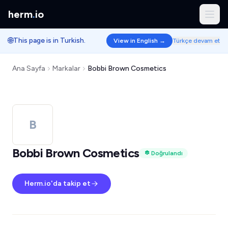
herm
.
io
🌐
This page is in Turkish.
View in English →
Türkçe devam et
Ana Sayfa
Markalar
Bobbi Brown Cosmetics
B
Bobbi Brown Cosmetics
Doğrulandı
Herm.io'da takip et