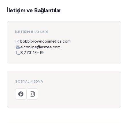
İletişim ve Bağlantılar
İLETIŞIM BILGILERI
bobbibrowncosmetics.com
elconline@estee.com
8,77311E+19
SOSYAL MEDYA