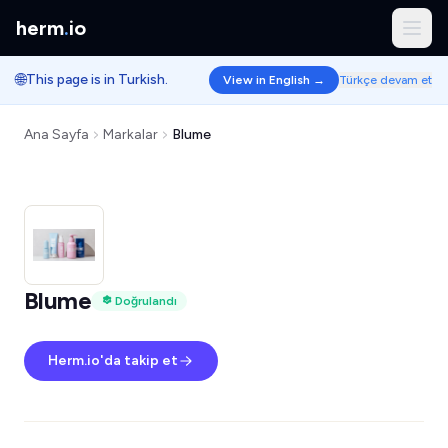
herm
.
io
🌐
This page is in Turkish.
View in English →
Türkçe devam et
Ana Sayfa
Markalar
Blume
Blume
Doğrulandı
Herm.io'da takip et