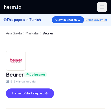
herm
.
io
🌐
This page is in Turkish.
View in English →
Türkçe devam et
Ana Sayfa
Markalar
Beurer
Beurer
Doğrulandı
1919 yılında kuruldu
Herm.io'da takip et