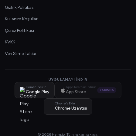
Gizlilik Politikası
Kullanım Koşulları
Çerez Politikası
KVKK
Veri Silme Talebi
UYGULAMAYI İNDIR
Hemen İndirin
App Store'dan İndirin
YAKINDA
Google Play
App Store
Chrome'a Ekle
Chrome Uzantısı
© 2026 Herm.io. Tüm hakları saklıdır.