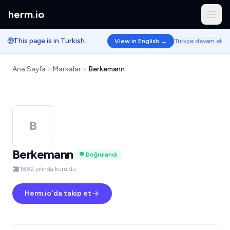
herm
.
io
🌐
This page is in Turkish.
View in English →
Türkçe devam et
Ana Sayfa
Markalar
Berkemann
B
Berkemann
Doğrulandı
1882 yılında kuruldu
Herm.io'da takip et