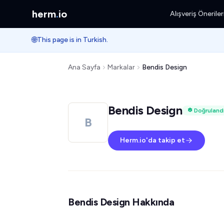
herm
.
io
Alışveriş Öneriler
🌐
This page is in Turkish.
Ana Sayfa
Markalar
Bendis Design
Bendis Design
Doğruland
B
Herm.io'da takip et
Bendis Design Hakkında