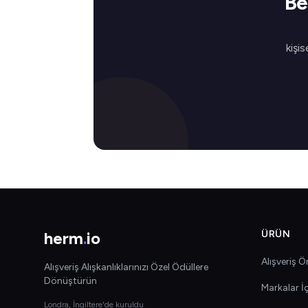
Be
kişis
herm
.
io
ÜRÜN
Alışveriş Ön
Alışveriş Alışkanlıklarınızı Özel Ödüllere
Dönüştürün
Markalar İ
Londra, İngiltere'de kuruldu