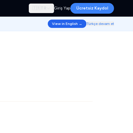
🇹🇷
TR
Giriş Yap
Ücretsiz Kaydol
View in English →
Türkçe devam et