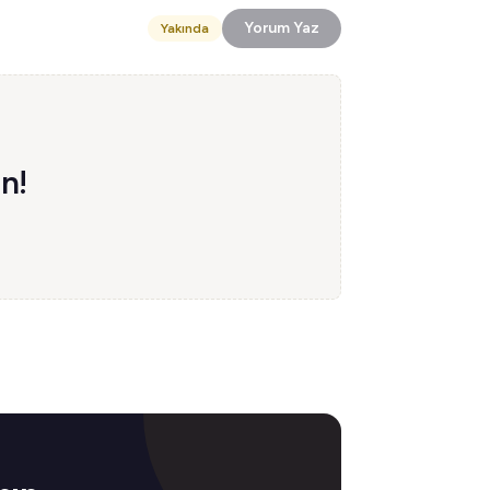
Yorum Yaz
Yakında
n!