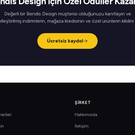
ndis Design için Özel Ödüller Kaza
Değerli bir Bendis Design müşterisi olduğunuzu kanıtlayın ve
elleştirilmiş indirimlerin, mağaza kredisinin ve özel ürünlerin kilidini
Ücretsiz kaydol
ŞIRKET
erileri
Hakkımızda
çin
İletişim