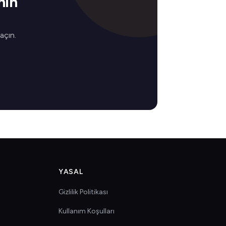
nın
 açın.
YASAL
Gizlilik Politikası
Kullanım Koşulları