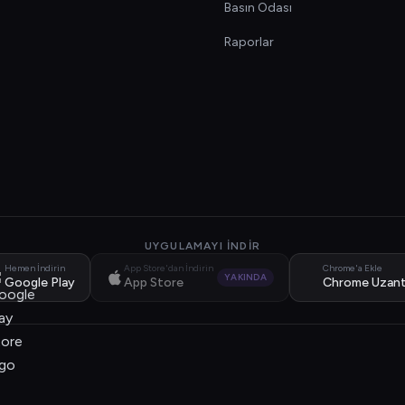
Basın Odası
Raporlar
UYGULAMAYI İNDIR
Hemen İndirin
App Store'dan İndirin
Chrome'a Ekle
YAKINDA
Google Play
App Store
Chrome Uzant