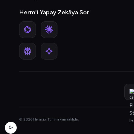
Herm'i Yapay Zekâya Sor
© 2026 Herm.io. Tüm hakları saklıdır.
🍪