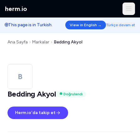
herm
.
io
🌐
This page is in Turkish.
View in English →
Türkçe devam et
Ana Sayfa
Markalar
Bedding Akyol
B
Bedding Akyol
Doğrulandı
Herm.io'da takip et