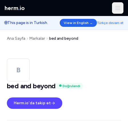
herm
.
io
🌐
This page is in Turkish.
View in English →
Türkçe devam et
Ana Sayfa
Markalar
bed and beyond
B
bed and beyond
Doğrulandı
Herm.io'da takip et