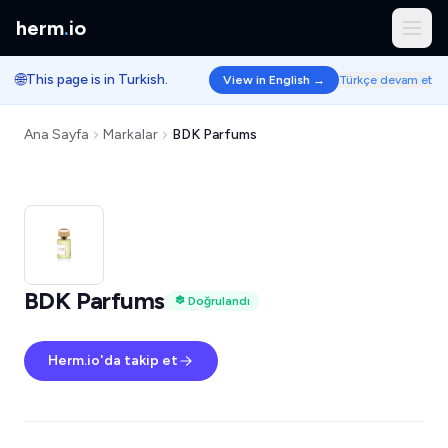
herm
.
io
🌐
This page is in Turkish.
View in English →
Türkçe devam et
Ana Sayfa
Markalar
BDK Parfums
BDK Parfums
Doğrulandı
Herm.io'da takip et