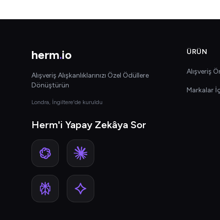
herm
.
io
ÜRÜN
Alışveriş Ön
Alışveriş Alışkanlıklarınızı Özel Ödüllere
Dönüştürün
Markalar İ
Londra, İngiltere'de kuruldu
Herm'i Yapay Zekâya Sor