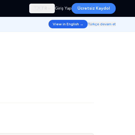
🇹🇷
TR
Giriş Yap
Ücretsiz Kaydol
View in English →
Türkçe devam et