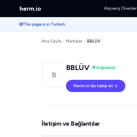
herm
.
io
Alışveriş Öneriler
🌐
This page is in Turkish.
Ana Sayfa
Markalar
BBLÜV
BBLÜV
Doğrulandı
B
Herm.io'da takip et
İletişim ve Bağlantılar