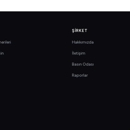
ŞIRKET
erileri
Hakkımızda
çin
İletişim
Basın Odası
Raporlar