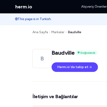
herm
.
io
Alışveriş Öneriler
🌐
This page is in Turkish.
Ana Sayfa
Markalar
Baudville
Baudville
Doğrulandı
B
Herm.io'da takip et
İletişim ve Bağlantılar