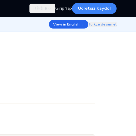
🇹🇷
TR
Giriş Yap
Ücretsiz Kaydol
View in English →
Türkçe devam et