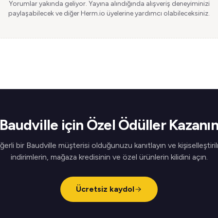
Yorumlar yakında geliyor. Yayına alındığında alışveriş deneyiminizi
paylaşabilecek ve diğer Herm.io üyelerine yardımcı olabileceksiniz.
Baudville için Özel Ödüller Kazanı
erli bir Baudville müşterisi olduğunuzu kanıtlayın ve kişiselleştiri
indirimlerin, mağaza kredisinin ve özel ürünlerin kilidini açın.
Ücretsiz kaydol