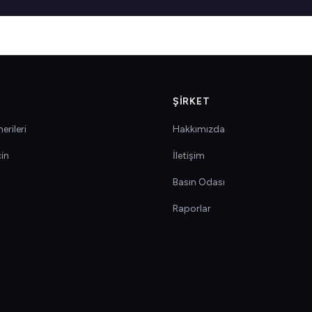
ŞIRKET
erileri
Hakkımızda
çin
İletişim
Basın Odası
Raporlar