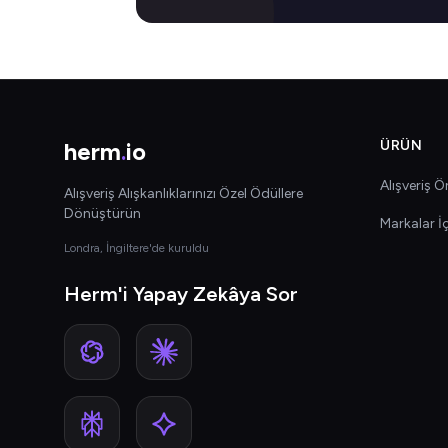
herm
.
io
ÜRÜN
Alışveriş Ön
Alışveriş Alışkanlıklarınızı Özel Ödüllere
Dönüştürün
Markalar İ
Londra, İngiltere'de kuruldu
Herm'i Yapay Zekâya Sor