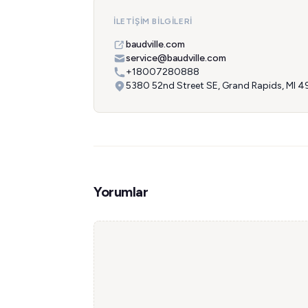
İLETIŞIM BILGILERI
baudville.com
service@baudville.com
+18007280888
5380 52nd Street SE, Grand Rapids, MI 4
Yorumlar