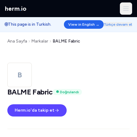
herm
.
io
🌐
This page is in Turkish.
View in English →
Türkçe devam et
Ana Sayfa
Markalar
BALME Fabric
B
BALME Fabric
Doğrulandı
Herm.io'da takip et