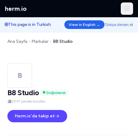
herm
.
io
🌐
This page is in Turkish.
View in English →
Türkçe devam et
Ana Sayfa
Markalar
B8 Studio
B
B8 Studio
Doğrulandı
2017 yılında kuruldu
Herm.io'da takip et