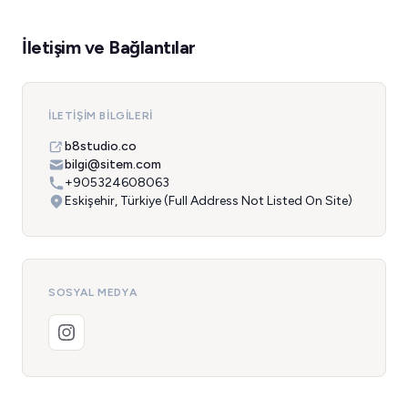
İletişim ve Bağlantılar
İLETIŞIM BILGILERI
b8studio.co
bilgi@sitem.com
+905324608063
Eskişehir, Türkiye (Full Address Not Listed On Site)
SOSYAL MEDYA