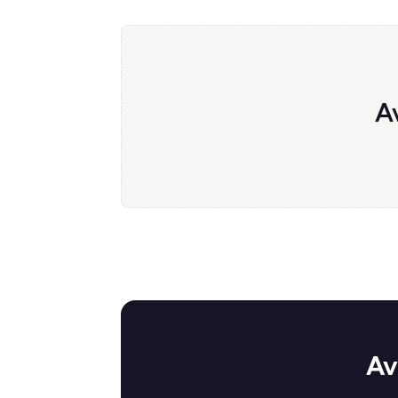
Av
Av