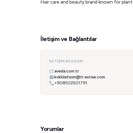
Hair care and beauty brand known for plant
İletişim ve Bağlantılar
İLETIŞIM BILGILERI
aveda.com.tr
kvkkiletisim@tr.estee.com
+908502501791
Yorumlar