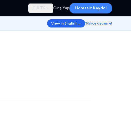
🇹🇷
TR
Giriş Yap
Ücretsiz Kaydol
View in English →
Türkçe devam et