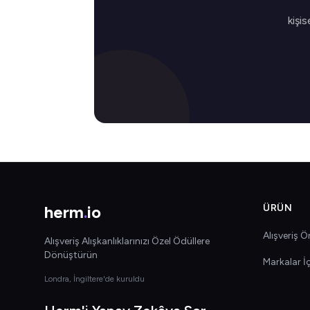
kişis
herm
.
io
ÜRÜN
Alışveriş Ön
Alışveriş Alışkanlıklarınızı Özel Ödüllere
Dönüştürün
Markalar İ
Londra, İngiltere'de kuruldu