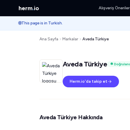
herm
.
io
Alışveriş Öneriler
🌐
This page is in Turkish.
Ana Sayfa
Markalar
Aveda Türkiye
Aveda Türkiye
Doğrulan
Herm.io'da takip et
Aveda Türkiye Hakkında