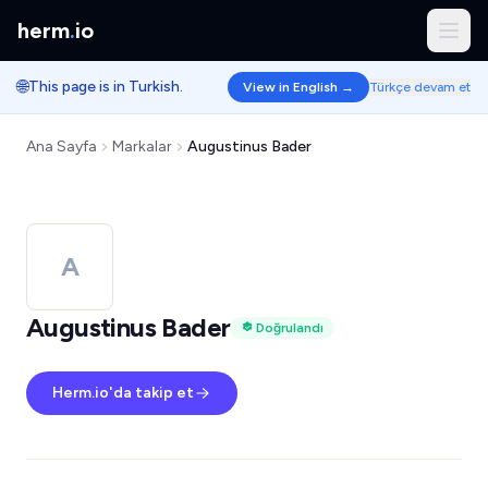
herm
.
io
🌐
This page is in Turkish.
View in English →
Türkçe devam et
Ana Sayfa
Markalar
Augustinus Bader
A
Augustinus Bader
Doğrulandı
Herm.io'da takip et