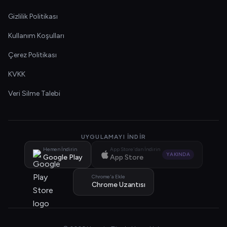
Gizlilik Politikası
Kullanım Koşulları
Çerez Politikası
KVKK
Veri Silme Talebi
UYGULAMAYI İNDIR
Hemen İndirin
App Store'dan İndirin
YAKINDA
Google Play
App Store
Chrome'a Ekle
Chrome Uzantısı