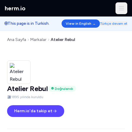
herm
.
io
🌐
This page is in Turkish.
View in English →
Türkçe devam et
Ana Sayfa
Markalar
Atelier Rebul
Atelier Rebul
Doğrulandı
1895 yılında kuruldu
Herm.io'da takip et