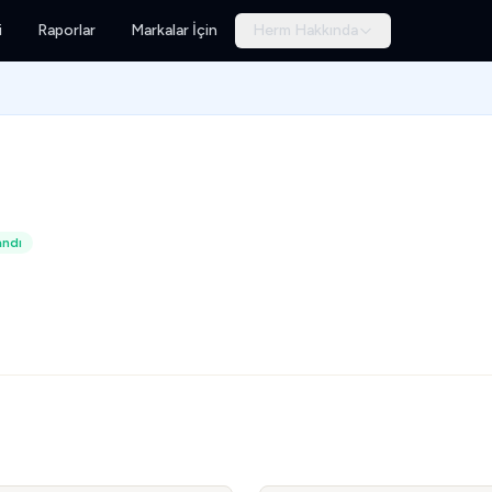
i
Raporlar
Markalar İçin
Herm Hakkında
andı