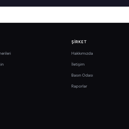
ŞIRKET
erileri
Hakkımızda
çin
İletişim
Basın Odası
Raporlar