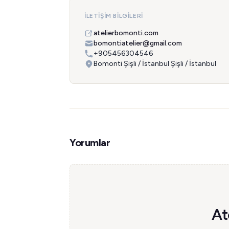
İLETIŞIM BILGILERI
atelierbomonti.com
bomontiatelier@gmail.com
+905456304546
Bomonti Şişli / İstanbul Şişli / İstanbul
Yorumlar
At