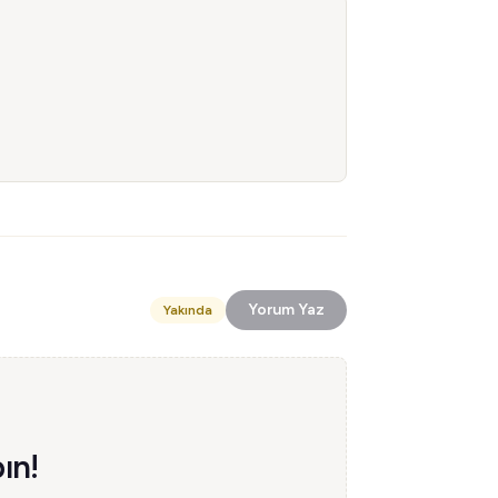
Yorum Yaz
Yakında
ın!