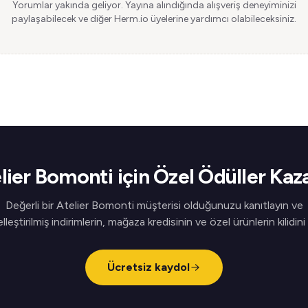
Yorumlar yakında geliyor. Yayına alındığında alışveriş deneyiminizi
paylaşabilecek ve diğer Herm.io üyelerine yardımcı olabileceksiniz.
lier Bomonti için Özel Ödüller Kaz
Değerli bir Atelier Bomonti müşterisi olduğunuzu kanıtlayın ve
elleştirilmiş indirimlerin, mağaza kredisinin ve özel ürünlerin kilidini
Ücretsiz kaydol