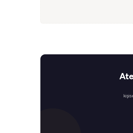
Ate
kişis