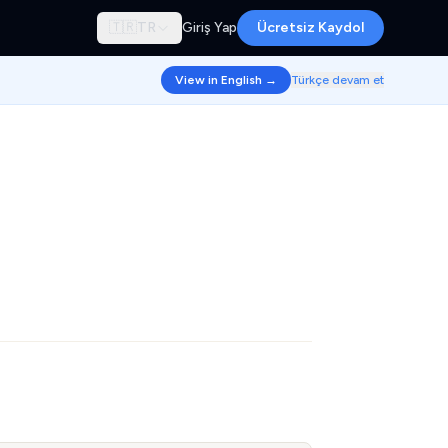
🇹🇷
TR
Giriş Yap
Ücretsiz Kaydol
View in English →
Türkçe devam et