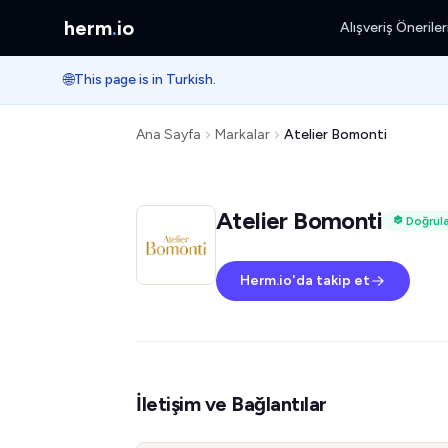
herm
.
io
Alışveriş Öneriler
🌐
This page is in Turkish.
Ana Sayfa
Markalar
Atelier Bomonti
Atelier Bomonti
Doğrul
Herm.io'da takip et
İletişim ve Bağlantılar